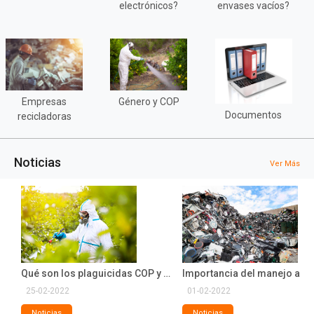
electrónicos?
envases vacíos?
Empresas
Género y COP
Documentos
recicladoras
Noticias
Ver Más
Manejo adecuado de residuos como propósito de año nuevo
Qué son los plaguicidas COP y su manejo adecuado
25-02-2022
01-02-2022
Noticias
Noticias